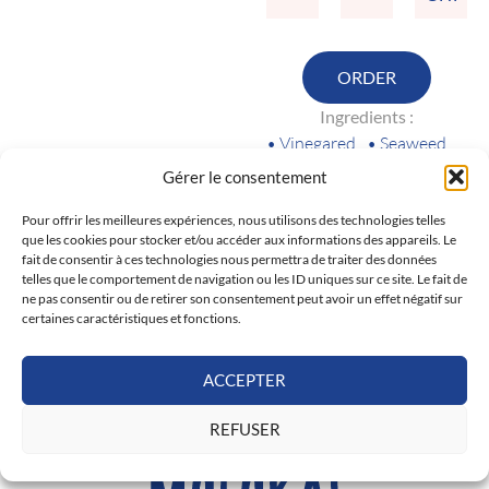
ORDER
Ingredients :
• Vinegared
• Seaweed
Rice
Salad
Gérer le consentement
• Marinated
• Mango
Salmon
• Sesame
Pour offrir les meilleures expériences, nous utilisons des technologies telles
que les cookies pour stocker et/ou accéder aux informations des appareils. Le
• Avocado
• Parsley
fait de consentir à ces technologies nous permettra de traiter des données
• Radish
telles que le comportement de navigation ou les ID uniques sur ce site. Le fait de
ne pas consentir ou de retirer son consentement peut avoir un effet négatif sur
certaines caractéristiques et fonctions.
ACCEPTER
REFUSER