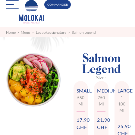
COMMANDER
Home
>
Menu
>
Les pokes signature
>
Salmon Legend
Salmon
Legend
Size :
SMALL
MEDIUM
LARGE
550
750
1
Ml
Ml
100
Ml
17,90
21,90
25,90
CHF
CHF
CHF